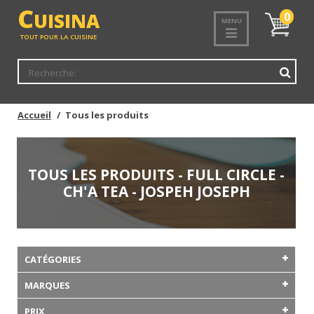
C
UISINA
Mon
0
MENU
panier
TOUT POUR LA CUISINE
Accueil
Tous les produits
TOUS LES PRODUITS - FULL CIRCLE -
CH'A TEA - JOSPEH JOSEPH
CATÉGORIES
MARQUES
PRIX