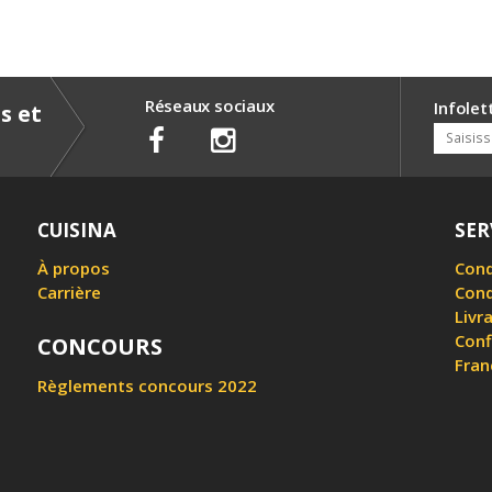
Réseaux sociaux
Infolet
s et
CUISINA
SER
À propos
Cond
Carrière
Cond
Livr
Conf
CONCOURS
Fran
Règlements concours 2022