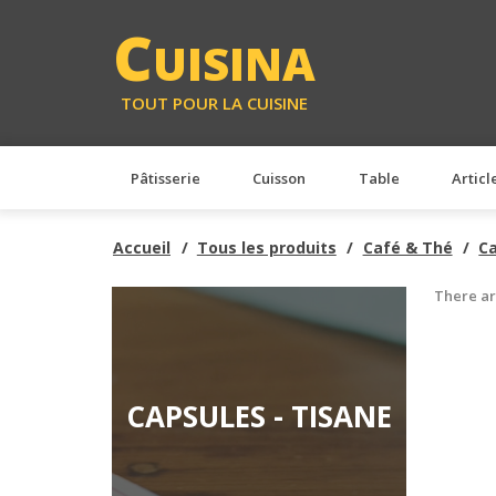
C
UISINA
TOUT POUR LA CUISINE
Pâtisserie
Cuisson
Table
Articl
Accueil
Tous les produits
Café & Thé
Ca
There ar
CAPSULES - TISANE