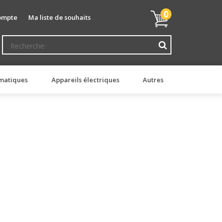
Mon
0
ompte
Ma liste de souhaits
panier
matiques
Appareils électriques
Autres