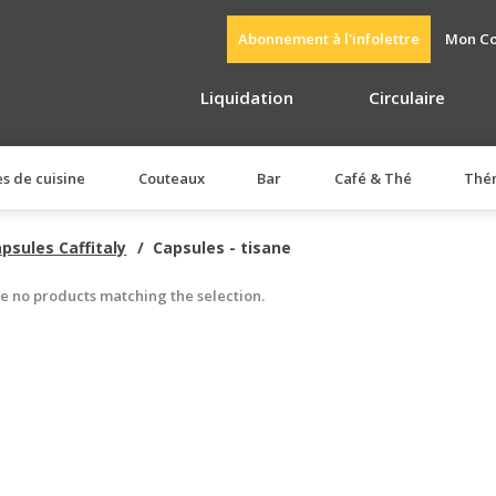
Abonnement à l'infolettre
Mon C
Liquidation
Circulaire
es de cuisine
Couteaux
Bar
Café & Thé
Thé
psules Caffitaly
Capsules - tisane
e no products matching the selection.