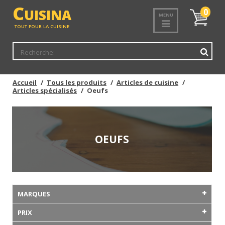
C
UISINA
Mon
0
MENU
panier
TOUT POUR LA CUISINE
Accueil
Tous les produits
Articles de cuisine
Articles spécialisés
Oeufs
OEUFS
MARQUES
PRIX