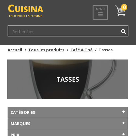
C
UISINA
Mon
0
MENU
panier
TOUT POUR LA CUISINE
Accueil
Tous les produits
Café & Thé
Tasses
TASSES
CATÉGORIES
MARQUES
PRIX