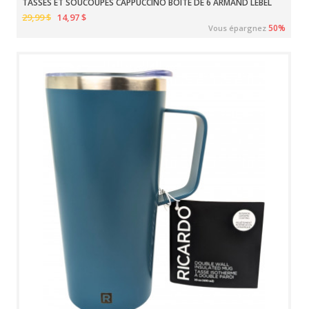
TASSES ET SOUCOUPES CAPPUCCINO BOÎTE DE 6 ARMAND LEBEL
29,99 $
14,97 $
50%
Vous épargnez