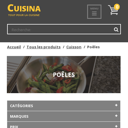
C
UISINA
Mon
0
MENU
panier
TOUT POUR LA CUISINE
Accueil
Tous les produits
Cuisson
Poêles
POÊLES
CATÉGORIES
MARQUES
PRIX