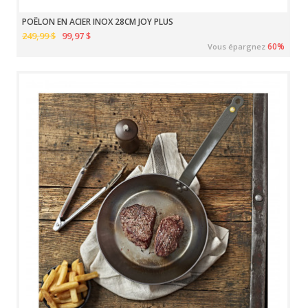
POÊLON EN ACIER INOX 28CM JOY PLUS
249,99 $
99,97 $
60%
Vous épargnez