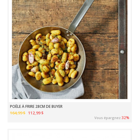
POÊLE À FRIRE 28CM DE BUYER
164,99 $
112,99 $
32%
Vous épargnez