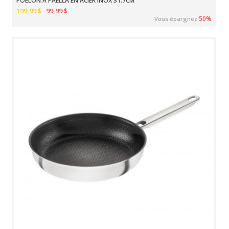
POÊLON À PAËLLA EN ACIER INOX 31.7CM
199,99 $
99,99 $
50%
Vous épargnez