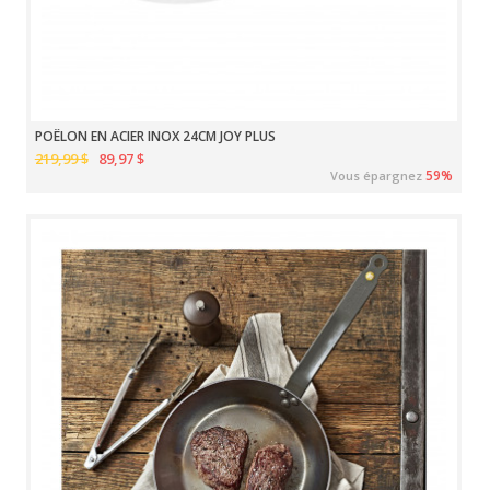
POÊLON EN ACIER INOX 24CM JOY PLUS
219,99 $
89,97 $
59%
Vous épargnez