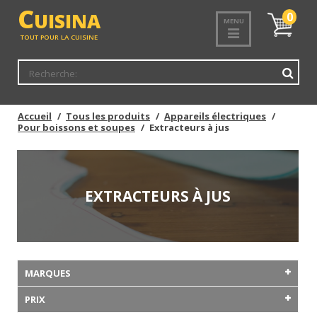
C
UISINA
Mon
0
MENU
panier
TOUT POUR LA CUISINE
Accueil
Tous les produits
Appareils électriques
Pour boissons et soupes
Extracteurs à jus
EXTRACTEURS À JUS
MARQUES
PRIX