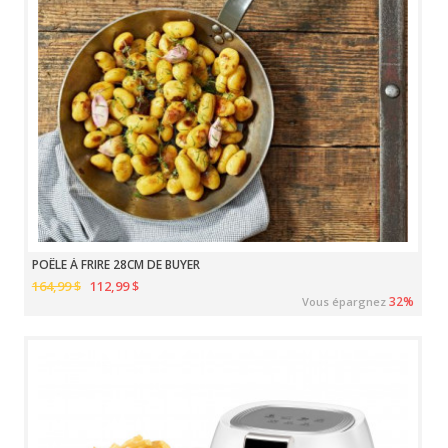
POÊLE À FRIRE 28CM DE BUYER
164,99 $
112,99 $
32%
Vous épargnez