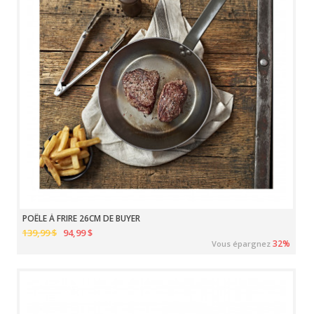
POÊLE À FRIRE 26CM DE BUYER
139,99 $
94,99 $
32%
Vous épargnez