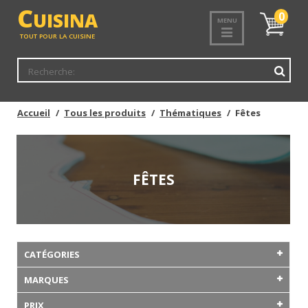
C
UISINA
Mon
0
MENU
panier
TOUT POUR LA CUISINE
Accueil
Tous les produits
Thématiques
Fêtes
FÊTES
CATÉGORIES
MARQUES
PRIX