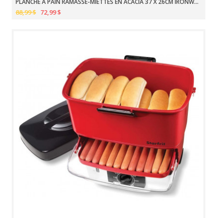
PLANCHE À PAIN RAMASSE-MIETTES EN ACACIA 37 X 26CM IRONWOOD
88,99 $
72,99 $