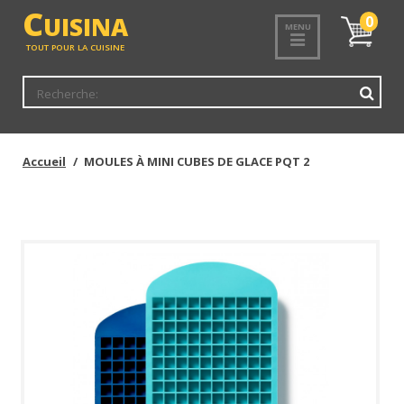
<
C
UISINA
Mon
0
MENU
panier
TOUT POUR LA CUISINE
Accueil
MOULES À MINI CUBES DE GLACE PQT 2