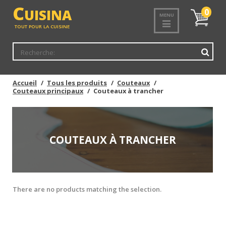
C
UISINA
Mon
0
MENU
panier
TOUT POUR LA CUISINE
Accueil
Tous les produits
Couteaux
Couteaux principaux
Couteaux à trancher
COUTEAUX À TRANCHER
There are no products matching the selection.