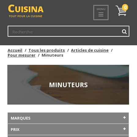
C
UISINA
Mon
0
MENU
panier
TOUT POUR LA CUISINE
Accueil
Tous les produits
Articles de cuisine
Pour mesurer
Minuteurs
MINUTEURS
MARQUES
PRIX