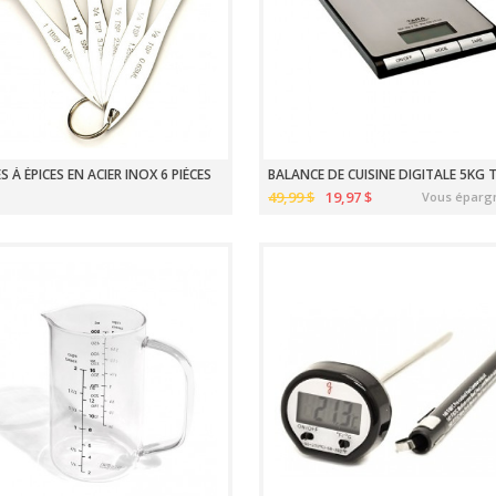
S À ÉPICES EN ACIER INOX 6 PIÈCES
49,99 $
19,97 $
Vous éparg