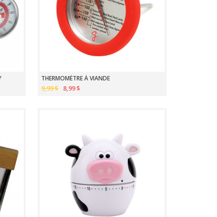
Y
THERMOMÈTRE À VIANDE
9,99 $
8,99 $