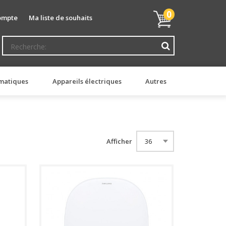
Mon
0
ompte
Ma liste de souhaits
panier
matiques
Appareils électriques
Autres
Afficher