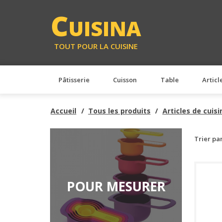
C
UISINA
TOUT POUR LA CUISINE
Pâtisserie
Cuisson
Table
Articl
Accueil
Tous les produits
Articles de cuisi
Trier pa
POUR MESURER