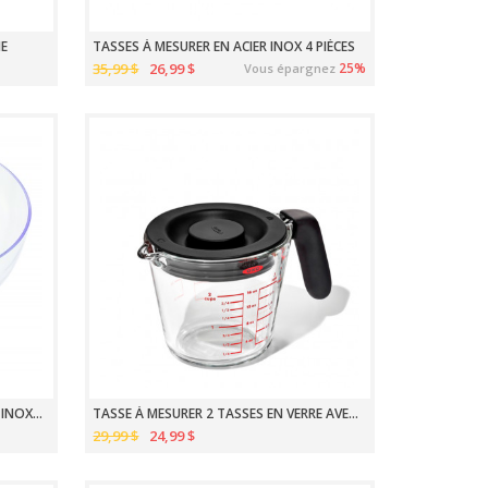
NE
TASSES À MESURER EN ACIER INOX 4 PIÈCES
35,99 $
26,99 $
25%
Vous épargnez
BALANCE DE CUISINE DIGITALE ACIER INOXYDABLE TARA PRECISION
TASSE À MESURER 2 TASSES EN VERRE AVEC COUVERCLE OXO
29,99 $
24,99 $