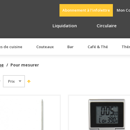
Abonnement à l'infolettre
Mon C
Liquidation
Circulaire
es de cuisine
Couteaux
Bar
Café & Thé
Thé
ne
Pour mesurer
r