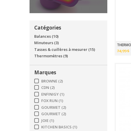
Catégories
Balances
(10)
Minuteurs
(3)
THERMO
Tasses & cuillères à mesurer
(15)
74,99 $
Thermomètres
(9)
Marques
BROWNE
(2)
CDN
(2)
ENFINIGY
(1)
FOX RUN
(1)
GOURMET
(2)
GOURMET
(2)
JOIE
(1)
KITCHEN BASICS
(1)