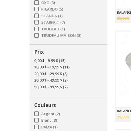
OXO
(3)
RICARDO
(5)
BALANCE
STANDA
(1)
39,99 $
STARFRIT
(7)
TRUDEAU
(1)
TRUDEAU MAISON
(3)
Prix
0,00 $
-
9,99 $
(15)
10,00 $
-
19,99 $
(11)
20,00 $
-
29,99 $
(8)
30,00 $
-
49,99 $
(2)
50,00 $
-
99,99 $
(2)
Couleurs
Argent
(2)
29,99 $
Blanc
(3)
Beige
(1)