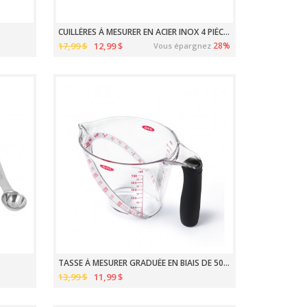
CUILLÈRES À MESURER EN ACIER INOX 4 PIÈCES
17,99 $
12,99 $
28%
Vous épargnez
TASSE À MESURER GRADUÉE EN BIAIS DE 500ML GOOD GRIPS
13,99 $
11,99 $