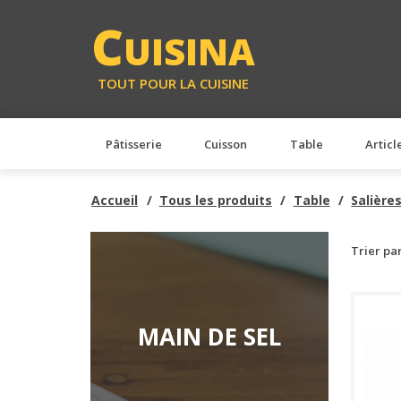
C
UISINA
TOUT POUR LA CUISINE
Pâtisserie
Cuisson
Table
Articl
Accueil
Tous les produits
Table
Salière
Trier pa
MAIN DE SEL