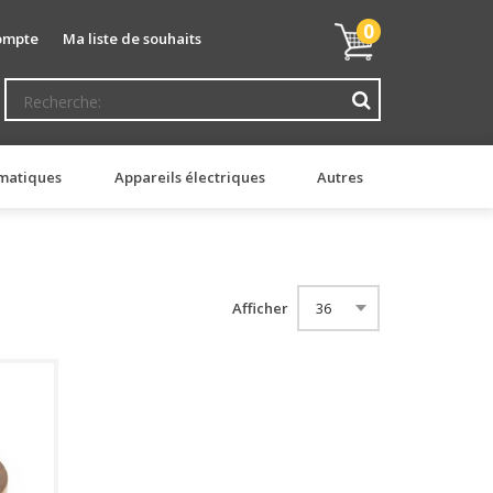
Mon
0
ompte
Ma liste de souhaits
panier
matiques
Appareils électriques
Autres
Afficher