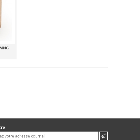
IVING
tre