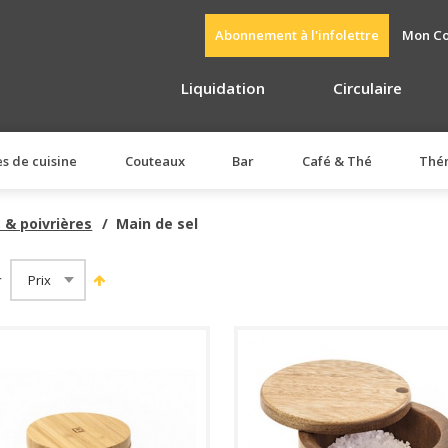
Abonnement à l'infolettre
Mon C
Liquidation
Circulaire
es de cuisine
Couteaux
Bar
Café & Thé
Thé
s & poivrières
Main de sel
r