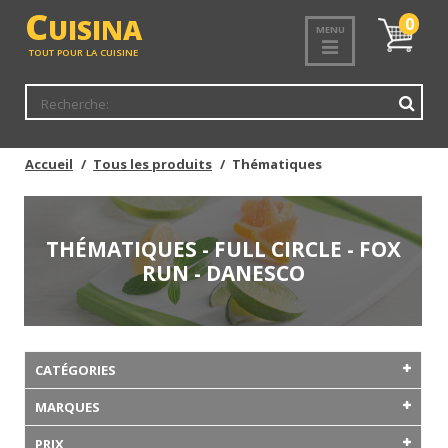
C
UISINA
Mon
0
MENU
panier
TOUT POUR LA CUISINE
Accueil
Tous les produits
Thématiques
THÉMATIQUES - FULL CIRCLE - FOX
RUN - DANESCO
CATÉGORIES
MARQUES
PRIX