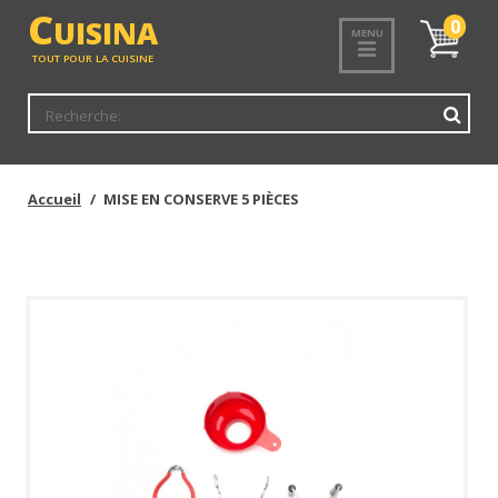
<
C
UISINA
Mon
0
MENU
panier
TOUT POUR LA CUISINE
Accueil
MISE EN CONSERVE 5 PIÈCES