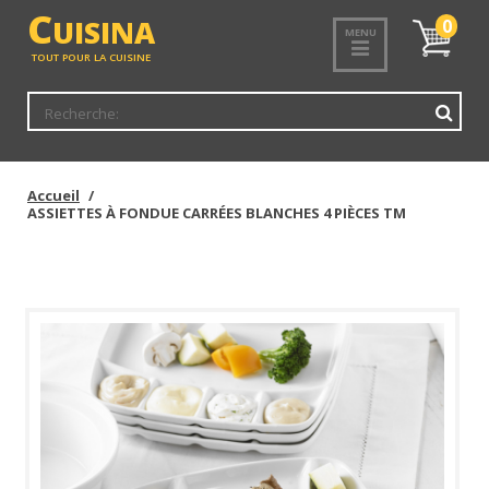
<
C
UISINA
Mon
0
MENU
panier
TOUT POUR LA CUISINE
Accueil
ASSIETTES À FONDUE CARRÉES BLANCHES 4 PIÈCES TM