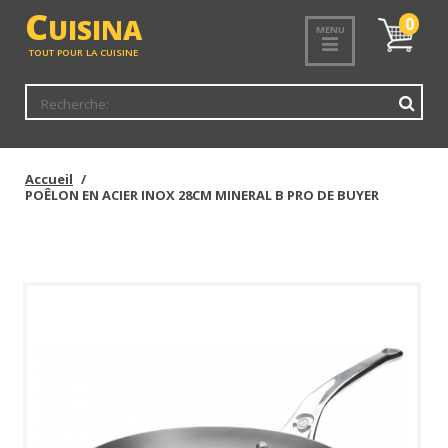
<
C
UISINA
Mon
0
MENU
panier
TOUT POUR LA CUISINE
Accueil
POÊLON EN ACIER INOX 28CM MINERAL B PRO DE BUYER