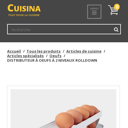
<
C
UISINA
Mon
0
MENU
panier
TOUT POUR LA CUISINE
Accueil
Tous les produits
Articles de cuisine
Articles spécialisés
Oeufs
DISTRIBUTEUR À OEUFS À 2 NIVEAUX ROLLDOWN