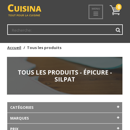
C
UISINA
Mon
0
MENU
panier
TOUT POUR LA CUISINE
Accueil
Tous les produits
TOUS LES PRODUITS - ÉPICURE -
SILPAT
CATÉGORIES
MARQUES
PRIX