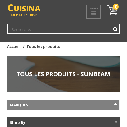
C
UISINA
Mon
0
MENU
panier
TOUT POUR LA CUISINE
Accueil
Tous les produits
TOUS LES PRODUITS - SUNBEAM
MARQUES
Shop By