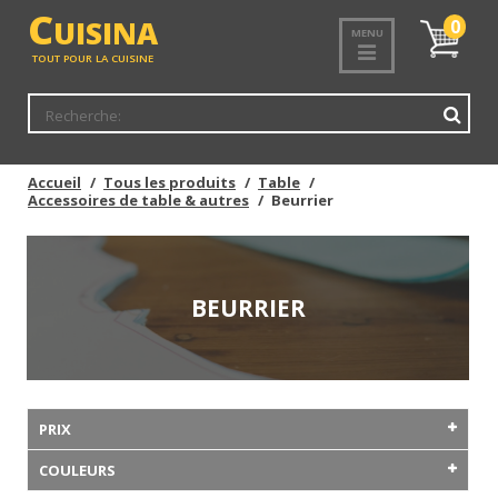
C
UISINA
Mon
0
MENU
panier
TOUT POUR LA CUISINE
Accueil
Tous les produits
Table
Accessoires de table & autres
Beurrier
BEURRIER
PRIX
COULEURS