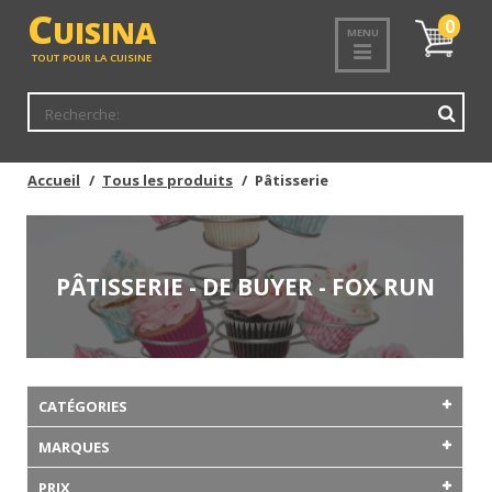
C
UISINA
Mon
0
MENU
panier
TOUT POUR LA CUISINE
Accueil
Tous les produits
Pâtisserie
PÂTISSERIE - DE BUYER - FOX RUN
CATÉGORIES
MARQUES
PRIX