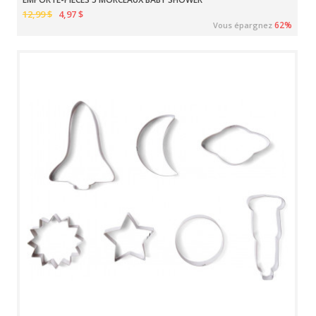
12,99 $
4,97 $
62%
Vous épargnez