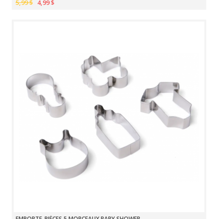
5,99 $
4,99 $
EMPORTE-PIÈCES 5 MORCEAUX BABY SHOWER