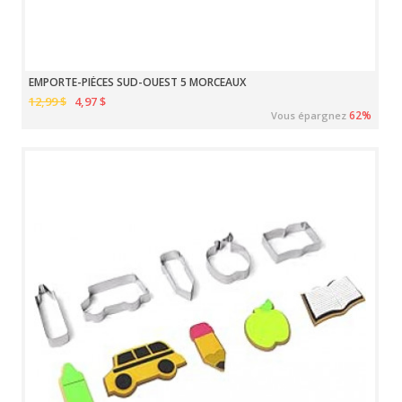
EMPORTE-PIÈCES SUD-OUEST 5 MORCEAUX
12,99 $
4,97 $
62%
Vous épargnez