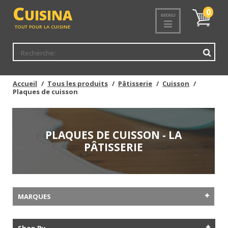
C
UISINA
Mon
0
MENU
panier
TOUT POUR LA CUISINE
Accueil
Tous les produits
Pâtisserie
Cuisson
Plaques de cuisson
PLAQUES DE CUISSON - LA
PÂTISSERIE
MARQUES
Shop By