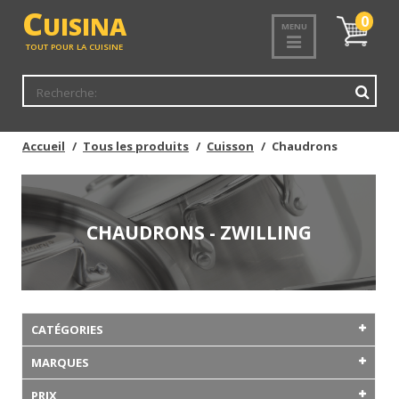
C
UISINA
Mon
0
MENU
panier
TOUT POUR LA CUISINE
Accueil
Tous les produits
Cuisson
Chaudrons
CHAUDRONS - ZWILLING
CATÉGORIES
MARQUES
PRIX