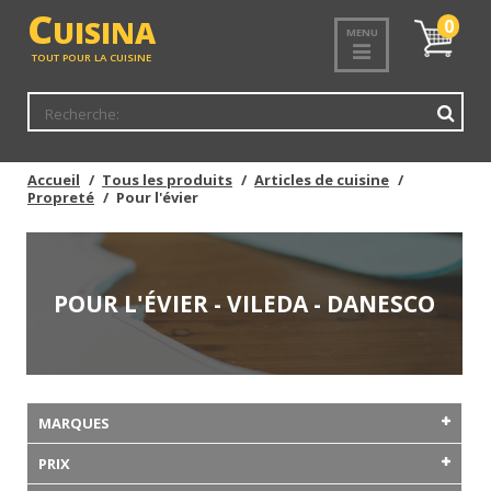
C
UISINA
Mon
0
MENU
panier
TOUT POUR LA CUISINE
Accueil
Tous les produits
Articles de cuisine
Propreté
Pour l'évier
POUR L'ÉVIER - VILEDA - DANESCO
MARQUES
PRIX