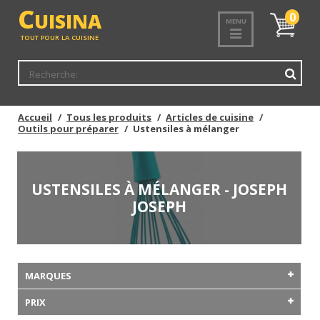
C
UISINA
Mon
0
MENU
panier
TOUT POUR LA CUISINE
Accueil
Tous les produits
Articles de cuisine
Outils pour préparer
Ustensiles à mélanger
USTENSILES À MÉLANGER - JOSEPH
JOSEPH
MARQUES
PRIX