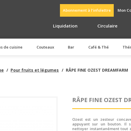
Abonnement à l'infolettre
Mon C
Liquidation
Circulaire
es de cuisine
Couteaux
Bar
Café & Thé
Thé
ne
Pour fruits et légumes
RÂPE FINE OZEST DREAMFARM
RÂPE FINE OZEST 
Ozest est un zesteur concav
appuyant sur un bouton. Il s
nettoyer instantanément tout 