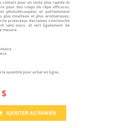
 contact pour un zeste plus rapide et
tre pour des coups de râpe efficaces.
ont photodécoupées et parfaitement
es plus moelleux et plus aromatiques,
rcle protecteur des lames s'enclenche
nt sans souci, et sert également de
de mesure.
ntaire
aire
à la quantité pour achat en ligne,
 $
AJOUTER AU PANIER