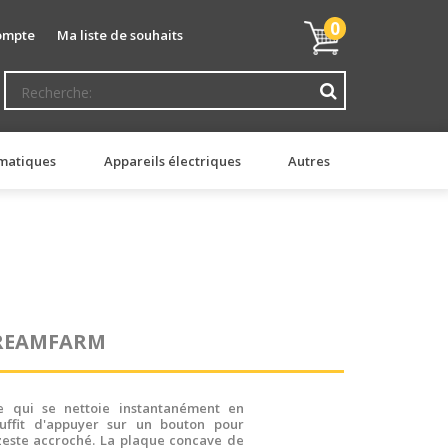
Mon
0
ompte
Ma liste de souhaits
panier
matiques
Appareils électriques
Autres
DREAMFARM
e qui se nettoie instantanément en
uffit d'appuyer sur un bouton pour
zeste accroché. La plaque concave de