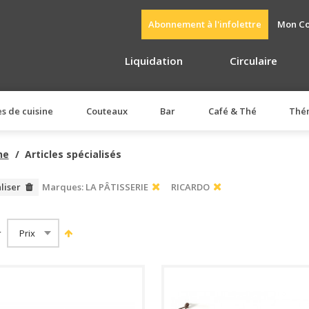
Abonnement à l'infolettre
Mon C
Liquidation
Circulaire
es de cuisine
Couteaux
Bar
Café & Thé
Thé
ne
Articles spécialisés
aliser
Marques:
LA PÂTISSERIE
RICARDO
r