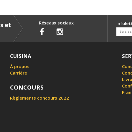
Réseaux sociaux
Infolet
s et
CUISINA
SER
À propos
Cond
Carrière
Cond
Livr
Conf
CONCOURS
Fran
Règlements concours 2022