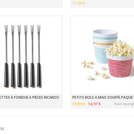
17,99 $
TTES À FONDUE 6 PIÈCES RICARDO
PETITS BOLS À MAIS SOUFFÉ PAQUE
19,99 $
14,97 $
Vous éparg
(s)