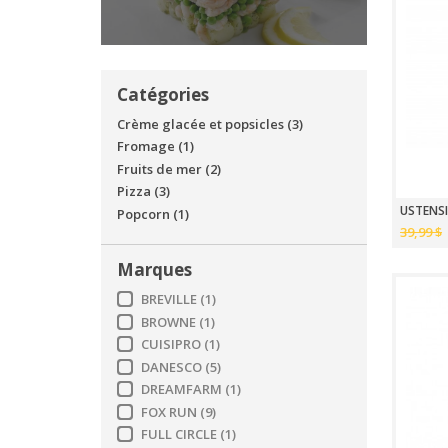
Catégories
Crème glacée et popsicles
(3)
Fromage
(1)
Fruits de mer
(2)
Pizza
(3)
USTENSI
Popcorn
(1)
39,99 $
Marques
BREVILLE
(1)
BROWNE
(1)
CUISIPRO
(1)
DANESCO
(5)
DREAMFARM
(1)
FOX RUN
(9)
FULL CIRCLE
(1)