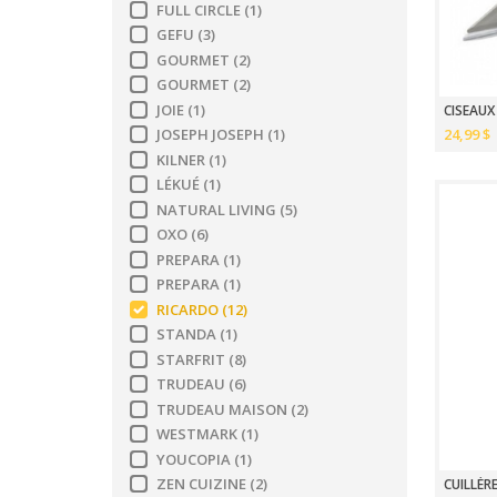
FULL CIRCLE
(1)
GEFU
(3)
GOURMET
(2)
GOURMET
(2)
JOIE
(1)
CISEAUX
24,99 $
JOSEPH JOSEPH
(1)
KILNER
(1)
LÉKUÉ
(1)
NATURAL LIVING
(5)
OXO
(6)
PREPARA
(1)
PREPARA
(1)
RICARDO
(12)
STANDA
(1)
STARFRIT
(8)
TRUDEAU
(6)
TRUDEAU MAISON
(2)
WESTMARK
(1)
YOUCOPIA
(1)
ZEN CUIZINE
(2)
CUILLÈR