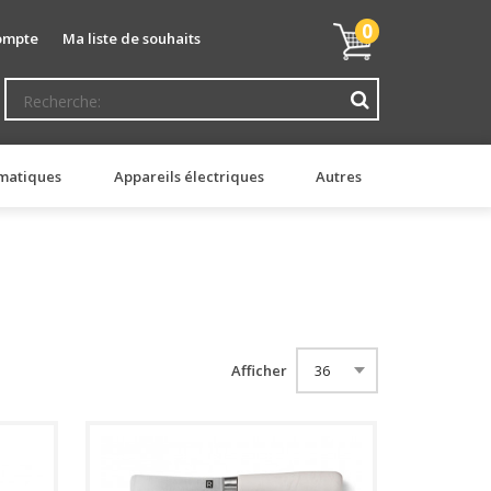
Mon
0
ompte
Ma liste de souhaits
panier
matiques
Appareils électriques
Autres
Afficher