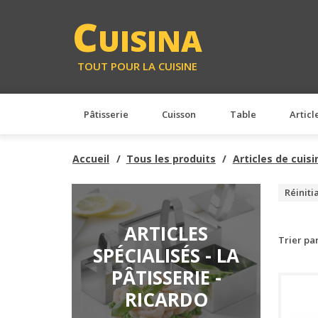
C
UISINA
TOUT POUR LA CUISINE
Pâtisserie
Cuisson
Table
Articl
Accueil
Tous les produits
Articles de cuisi
Réiniti
ARTICLES
Trier pa
SPÉCIALISÉS - LA
PÂTISSERIE -
RICARDO