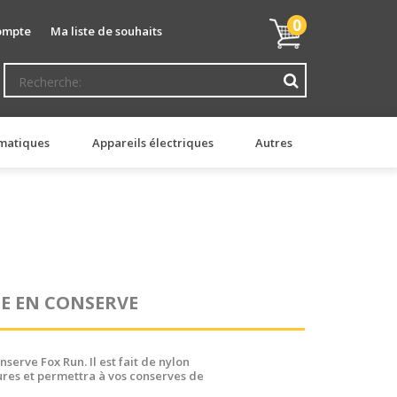
Mon
0
ompte
Ma liste de souhaits
panier
matiques
Appareils électriques
Autres
E EN CONSERVE
nserve Fox Run. Il est fait de nylon
ures et permettra à vos conserves de