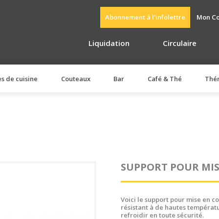
Abonnement à l'infolettre
Mon C
Liquidation
Circulaire
es de cuisine
Couteaux
Bar
Café & Thé
Thé
SUPPORT POUR MIS
Voici le support pour mise en co
résistant à de hautes températ
refroidir en toute sécurité.