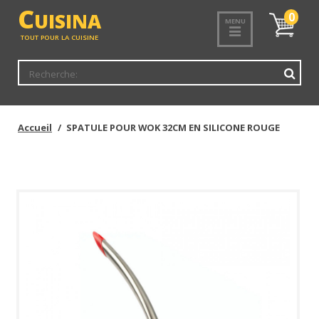
<
C
UISINA
Mon
0
MENU
panier
TOUT POUR LA CUISINE
Accueil
SPATULE POUR WOK 32CM EN SILICONE ROUGE