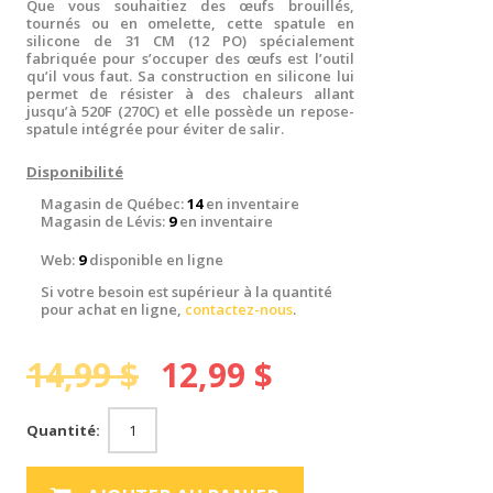
Que vous souhaitiez des œufs brouillés,
tournés ou en omelette, cette spatule en
silicone de 31 CM (12 PO) spécialement
fabriquée pour s’occuper des œufs est l’outil
qu’il vous faut. Sa construction en silicone lui
permet de résister à des chaleurs allant
jusqu’à 520F (270C) et elle possède un repose-
spatule intégrée pour éviter de salir.
Disponibilité
Magasin de Québec:
14
en inventaire
Magasin de Lévis:
9
en inventaire
Web:
9
disponible en ligne
Si votre besoin est supérieur à la quantité
pour achat en ligne,
contactez-nous
.
14,99 $
12,99 $
Quantité: