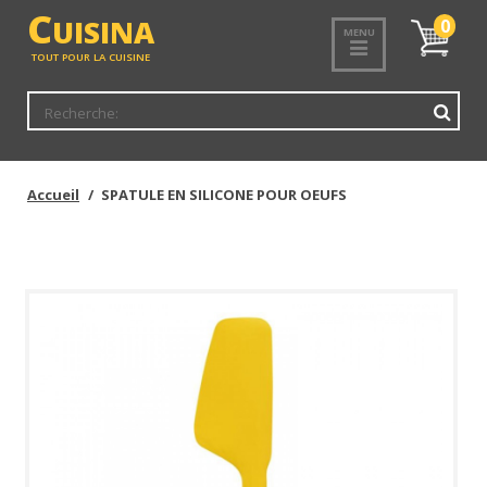
<
C
UISINA
Mon
0
MENU
panier
TOUT POUR LA CUISINE
Accueil
SPATULE EN SILICONE POUR OEUFS