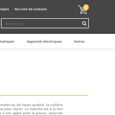
Mon
0
ompte
Ma liste de souhaits
panier
matiques
Appareils électriques
Autres
matériau de haute qualité, la cuillère
e pour durer. Le manche est à la fois
 à son appui pour le pouce, assurant