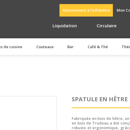
Abonnement à l'infolettre
Mon C
Liquidation
Circulaire
es de cuisine
Couteaux
Bar
Café & Thé
Thé
SPATULE EN HÊTRE
Fabriquée en bois de hêtre, un 
en bois de Trudeau a été conçu
robuste et ergonomique, grâce