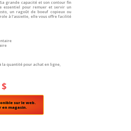
 Sa grande capacité et son contour fin
le essentiel pour remuer et servir un
 pesto, un ragoût de boeuf copieux ou
ole à l'assiette, elle vous offre facilité
ntaire
aire
à la quantité pour achat en ligne,
 $
onible sur le web.
r en magasin.