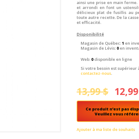
ainsi une prise en main ferme.
et arrondi en font un ustensi
délicieux plat de fusillis au
toute autre recette. De la casser
et efficacité.
Disponibilité
Magasin de Québec:
1
en inve
Magasin de Lévis:
0
en invent
Web:
0
disponible en ligne
Si votre besoin est supérieur 
contactez-nous
.
13,99 $
12,99
Ce produit n’est pas disp
Veuillez vous référe
Ajouter à ma liste de souhaits