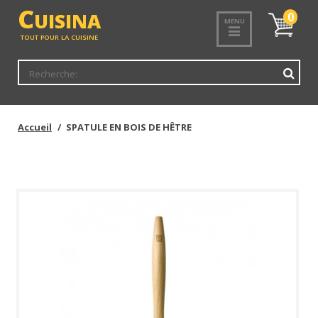
<
C
UISINA
Mon
0
MENU
panier
TOUT POUR LA CUISINE
Accueil
SPATULE EN BOIS DE HÊTRE