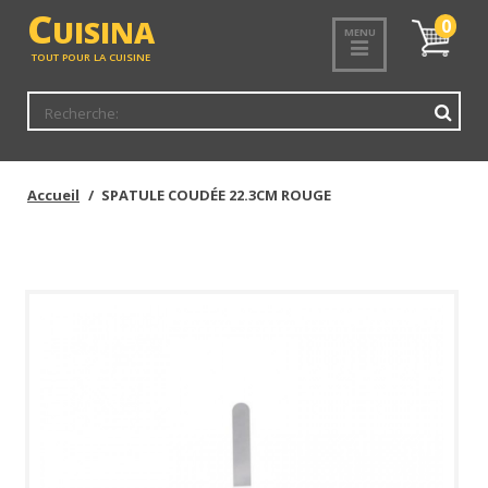
<
C
UISINA
Mon
0
MENU
panier
TOUT POUR LA CUISINE
Accueil
SPATULE COUDÉE 22.3CM ROUGE