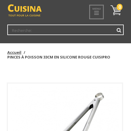
<
C
UISINA
Mon
0
MENU
panier
TOUT POUR LA CUISINE
Accueil
PINCES À POISSON 33CM EN SILICONE ROUGE CUISIPRO