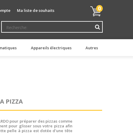
Mon
0
ompte
Ma liste de souhaits
panier
matiques
Appareils électriques
Autres
A PIZZA
ICARDO pour préparer des pizzas comme
ent pour glisser sous votre pizza afin
tte pelle à pizza est dotée d'une tête