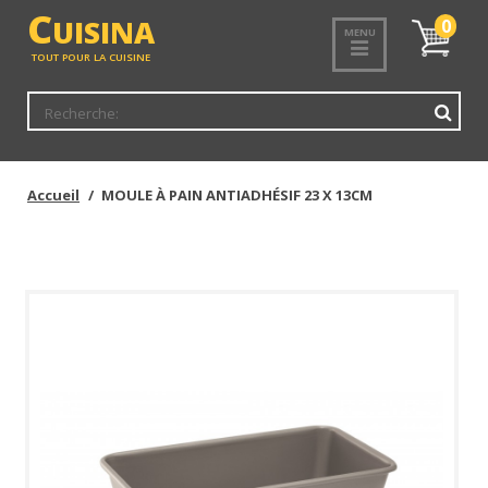
<
C
UISINA
Mon
0
MENU
panier
TOUT POUR LA CUISINE
Accueil
MOULE À PAIN ANTIADHÉSIF 23 X 13CM