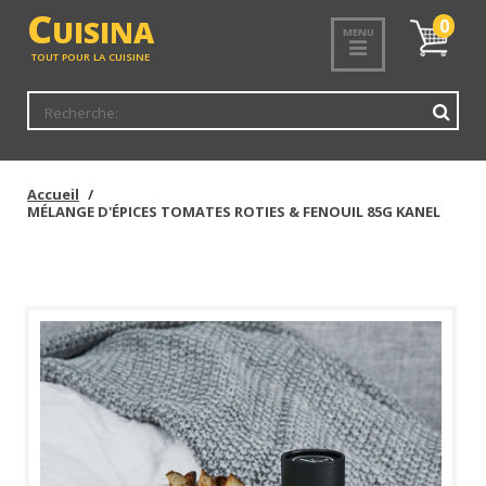
<
C
UISINA
Mon
0
MENU
panier
TOUT POUR LA CUISINE
Accueil
MÉLANGE D'ÉPICES TOMATES ROTIES & FENOUIL 85G KANEL