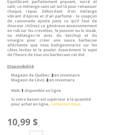
Équilibrant parfaitement piquant, sucré et
salé, ce mélange sans sel est là pour rehausser
chaque repas. Débordant d'un mélange
vibrant d'épices et d'ail parfumé - le soupçon
de cassonade ajoute juste ce qu'il faut de
douceur. Utilisez ce généreux assaisonnement
en rub sur les crevettes, le poisson ou le steak,
ou mélangez-le avec du ketchup et du
vinaigre pour créer une sauce barbecue
alléchante que vous badigeonnerez sur les
côtes levées et le poulet. Assurément le sujet
de l’heure de tous vos barbecues cet été.
Disponibilité
Magasin de Québec:
2
en inventaire
Magasin de Lévis:
2
en inventaire
Web:
1
disponible en ligne
Si votre besoin est supérieur à la quantité
pour achat en ligne,
contactez-nous
.
10,99 $