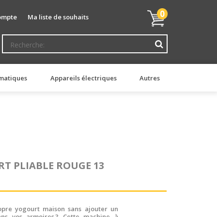
Mon
0
ompte
Ma liste de souhaits
panier
matiques
Appareils électriques
Autres
T PLIABLE ROUGE 13
ropre yogourt maison sans ajouter un
ns vos armoires ? Cette machine à