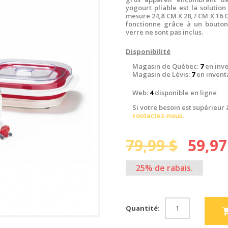
yogourt pliable est la solution
mesure 24,8 CM X 28,7 CM X 16 CM
fonctionne grâce à un bouton
verre ne sont pas inclus.
Disponibilité
Magasin de Québec:
7
en inve
Magasin de Lévis:
7
en invent
Web:
4
disponible en ligne
Si votre besoin est supérieur 
contactez-nous
.
79,99 $
59,97
25% de rabais.
Quantité: