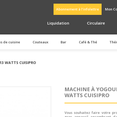
Abonnement à l'infolettre
Mon C
Liquidation
Circulaire
es de cuisine
Couteaux
Bar
Café & Thé
Thé
13 WATTS CUISIPRO
MACHINE À YOGOUR
WATTS CUISIPRO
Vous souhaitez faire votre p
gros appareil encombrant da