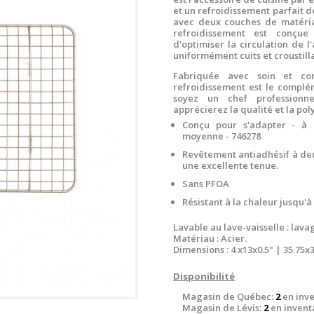
et un refroidissement parfait de
avec deux couches de matéria
refroidissement est conçue
d'optimiser la circulation de l
uniformément cuits et croustilla
Fabriquée avec soin et co
refroidissement est le complé
soyez un chef professionn
apprécierez la qualité et la po
Conçu pour s'adapter - à n
moyenne -
746278
Revêtement antiadhésif à de
une excellente tenue.
Sans PFOA
Résistant à la chaleur jusqu'à
Lavable au lave-vaisselle : la
Matériau : Acier.
Dimensions :
4 x13x0.5" | 35.75x
Disponibilité
Magasin de Québec:
2
en inve
Magasin de Lévis:
2
en invent