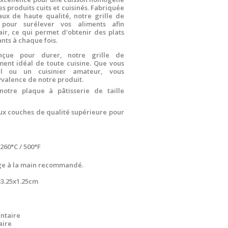
s produits cuits et cuisinés. Fabriquée
ux de haute qualité, notre grille de
 pour surélever vos aliments afin
'air, ce qui permet d'obtenir des plats
nts à chaque fois.
nçue pour durer, notre grille de
ment idéal de toute cuisine. Que vous
el ou un cuisinier amateur, vous
lyvalence de notre produit.
otre plaque à pâtisserie de taille
ux couches de qualité supérieure pour
 260°C / 500°F
vage à la main recommandé.
33.25x1.25cm
ntaire
aire