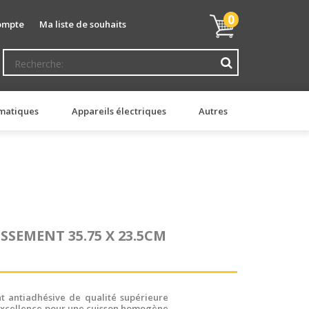
Mon
0
ompte
Ma liste de souhaits
panier
matiques
Appareils électriques
Autres
SSEMENT 35.75 X 23.5CM
nt antiadhésive de qualité supérieure
r excellence pour une cuisson homogène