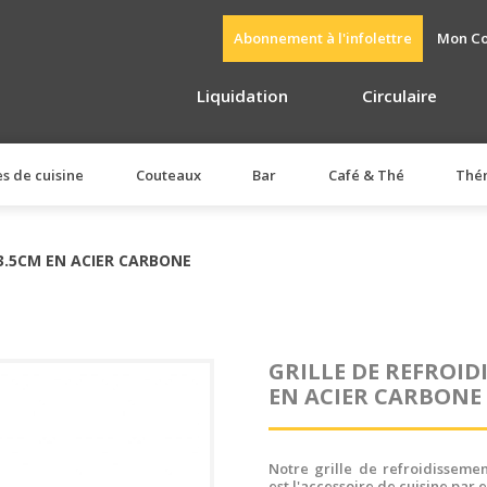
Abonnement à l'infolettre
Mon C
Liquidation
Circulaire
es de cuisine
Couteaux
Bar
Café & Thé
Thé
23.5CM EN ACIER CARBONE
GRILLE DE REFROIDI
EN ACIER CARBONE
Notre grille de refroidisseme
est l'accessoire de cuisine pa