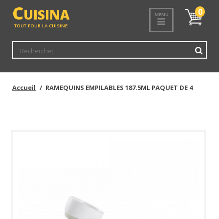
<
C
UISINA
Mon
0
MENU
panier
TOUT POUR LA CUISINE
Accueil
RAMEQUINS EMPILABLES 187.5ML PAQUET DE 4