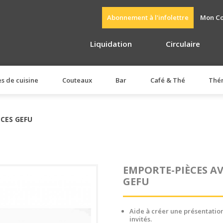
Abonnement à l'infolettre
Mon C
Liquidation
Circulaire
es de cuisine
Couteaux
Bar
Café & Thé
Thé
ÈCES GEFU
EMPORTE-PIÈCES AV
GEFU
Aide à créer une présentatio
invités.