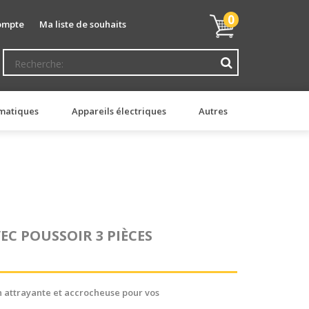
Mon
0
ompte
Ma liste de souhaits
panier
matiques
Appareils électriques
Autres
EC POUSSOIR 3 PIÈCES
n attrayante et accrocheuse pour vos