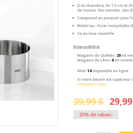
D'un diamètre de 7,5 cm et d'
de mouler des entrées, des de
Comprend un poussoir pour faci
Matériau : Acier inoxydable d
Va au lave-vaisselle
Disponibilité
Magasin de Québec:
20
en inv
Magasin de Lévis:
6
en invent
Web:
14
disponible en ligne
Si votre besoin est supérieur 
contactez-nous
.
39,99 $
29,99
25% de rabais.