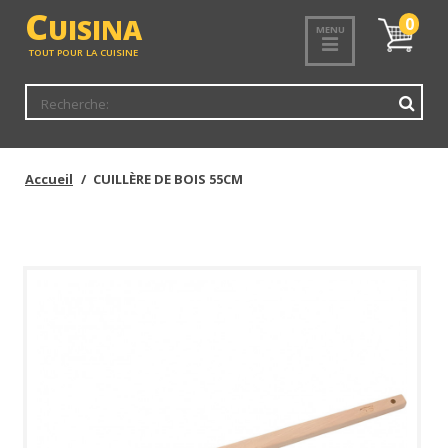
<
C
UISINA
Mon
0
MENU
panier
TOUT POUR LA CUISINE
Accueil
CUILLÈRE DE BOIS 55CM