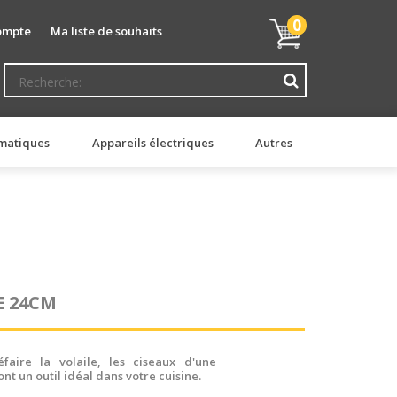
Mon
0
ompte
Ma liste de souhaits
panier
matiques
Appareils électriques
Autres
E 24CM
faire la volaile, les ciseaux d'une
nt un outil idéal dans votre cuisine.