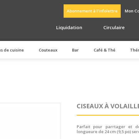
Abonnement à l'infolettre
Mon C
Liquidation
Circulaire
es de cuisine
Couteaux
Bar
Café & Thé
Thé
CISEAUX À VOLAILL
Parfait pour parrtager et dé
longueure de 24 cm (9,5 po) sero