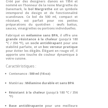
Créé par des designers danois en 1954 et
nommé en l’honneur de la reine Margrethe du
Danemark, le
bol Margrethe
est un symbole
intemporel de design et de fonctionnalité
scandinave. Ce bol de 500 ml, compact et
résistant, est parfait pour vos petites
préparations du quotidien : œufs battus,
sauces, vinaigrettes ou portions individuelles.
Fabriqué en
mélamine sans BPA
, il offre une
grande résistance à la chaleur
(jusqu’à 180
°C / 356 °F), un
socle antidérapant
pour une
stabilité parfaite, et un
bec verseur pratique
pour éviter les dégâts. Élégant en rouge vif, il
apporte une touche de couleur dynamique à
votre cuisine.
Caractéristiques :
Contenance :
500 ml (16 oz)
Matériau :
Mélamine durable et sans BPA
Résistant à la chaleur
(jusqu’à 180 °C / 356
°F)
Base antidérapante
pour une meilleure