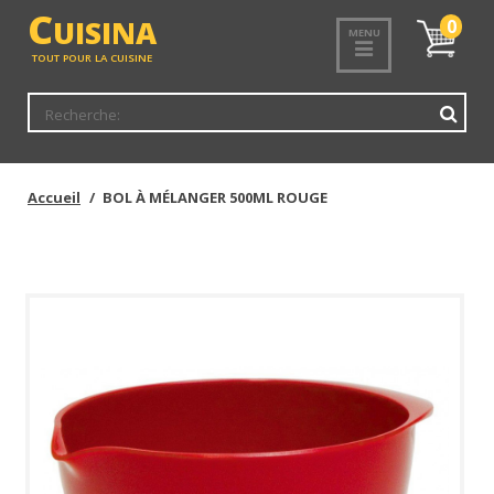
<
C
UISINA
Mon
0
MENU
panier
TOUT POUR LA CUISINE
Accueil
BOL À MÉLANGER 500ML ROUGE