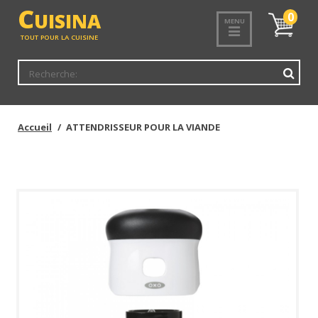
<
C
UISINA
Mon
0
MENU
panier
TOUT POUR LA CUISINE
Accueil
ATTENDRISSEUR POUR LA VIANDE