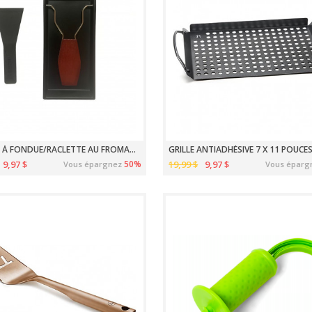
POÊLON À FONDUE/RACLETTE AU FROMAGE POUR BBQ
9,97 $
50%
19,99 $
9,97 $
Vous épargnez
Vous éparg