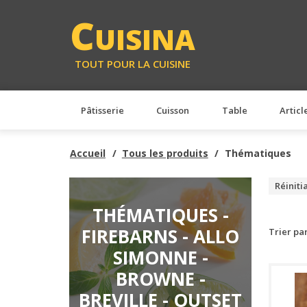
C
UISINA
TOUT POUR LA CUISINE
Pâtisserie
Cuisson
Table
Articl
Accueil
Tous les produits
Thématiques
Réiniti
THÉMATIQUES -
FIREBARNS - ALLO
Trier pa
SIMONNE -
BROWNE -
BREVILLE - OUTSET