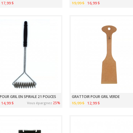
17,99 $
19,99 $
16,99 $
POUR GRIL EN SPIRALE 21 POUCES
GRATTOIR POUR GRIL VERDE
14,99 $
25%
15,99 $
12,99 $
Vous épargnez