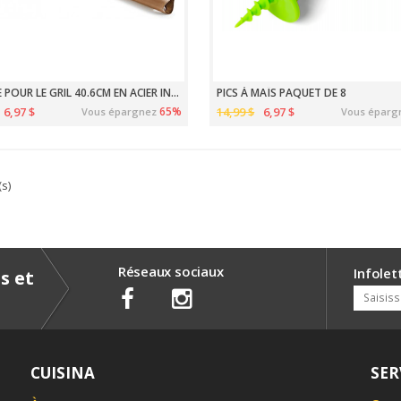
SPATULE POUR LE GRIL 40.6CM EN ACIER INOX COULEUR CUIVRE
PICS À MAÏS PAQUET DE 8
6,97 $
65%
14,99 $
6,97 $
Vous épargnez
Vous éparg
(s)
Réseaux sociaux
Infolet
s et
CUISINA
SER