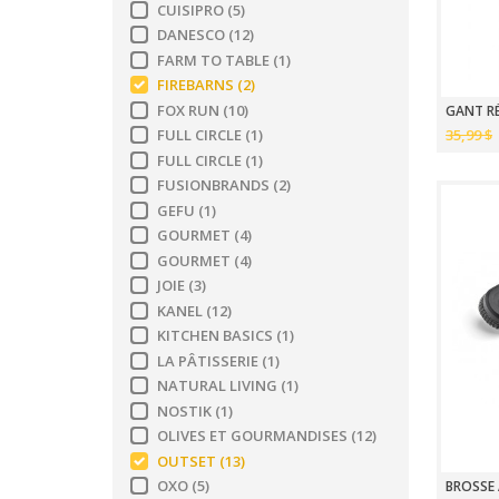
CUISIPRO
(5)
DANESCO
(12)
FARM TO TABLE
(1)
FIREBARNS
(2)
FOX RUN
(10)
GANT RÉ
35,99 $
FULL CIRCLE
(1)
FULL CIRCLE
(1)
FUSIONBRANDS
(2)
GEFU
(1)
GOURMET
(4)
GOURMET
(4)
JOIE
(3)
KANEL
(12)
KITCHEN BASICS
(1)
LA PÂTISSERIE
(1)
NATURAL LIVING
(1)
NOSTIK
(1)
OLIVES ET GOURMANDISES
(12)
OUTSET
(13)
OXO
(5)