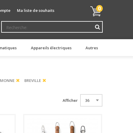
Mon
0
ompte
Ma liste de souhaits
panier
matiques
Appareils électriques
Autres
SIMONNE
BREVILLE
Afficher