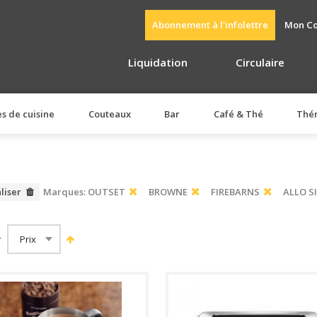
Abonnement à l'infolettre
Mon C
Liquidation
Circulaire
es de cuisine
Couteaux
Bar
Café & Thé
Thé
aliser
Marques:
OUTSET
BROWNE
FIREBARNS
ALLO 
r