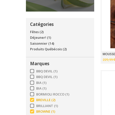
Catégories
Fêtes
(2)
Déjeuner!
(1)
Saisonnier
(14)
Produits Québécois
(2)
MOUSSEU
229,99 
Marques
BBQ DEVIL
(1)
BBQ DEVIL
(1)
BIA
(1)
BIA
(1)
BORMIOLI ROCCO
(1)
BREVILLE
(2)
BRILLIANT
(1)
BROWNE
(1)