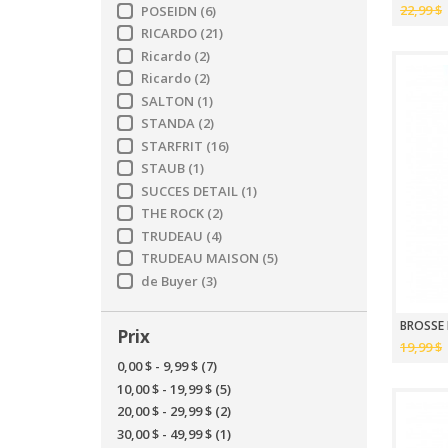
22,99 $
POSEIDN
(6)
RICARDO
(21)
Ricardo
(2)
Ricardo
(2)
SALTON
(1)
STANDA
(2)
STARFRIT
(16)
STAUB
(1)
SUCCES DETAIL
(1)
THE ROCK
(2)
TRUDEAU
(4)
TRUDEAU MAISON
(5)
de Buyer
(3)
BROSSE 
Prix
19,99 $
0,00 $
-
9,99 $
(7)
10,00 $
-
19,99 $
(5)
20,00 $
-
29,99 $
(2)
30,00 $
-
49,99 $
(1)