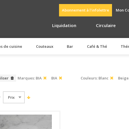
Abonnement à l'infolettre
Mon C
Liquidation
Circulaire
es de cuisine
Couteaux
Bar
Café & Thé
Thé
aliser
Marques:
BIA
BIA
Couleurs:
Blanc
Beige
r