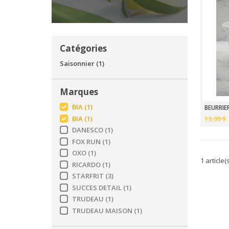
Catégories
Saisonnier
(1)
Marques
BIA
(1)
BEURRIE
BIA
(1)
13,99 $
DANESCO
(1)
FOX RUN
(1)
OXO
(1)
1 article(
RICARDO
(1)
STARFRIT
(3)
SUCCES DETAIL
(1)
TRUDEAU
(1)
TRUDEAU MAISON
(1)