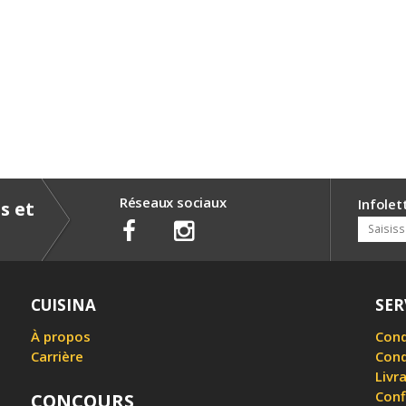
Réseaux sociaux
Infolet
s et
CUISINA
SER
À propos
Cond
Carrière
Cond
Livr
Conf
CONCOURS