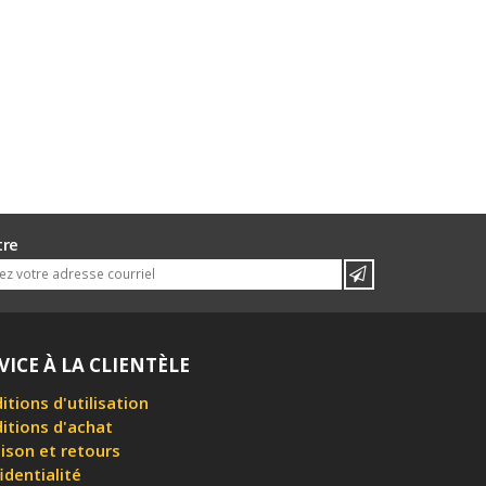
tre
VICE À LA CLIENTÈLE
itions d'utilisation
itions d'achat
aison et retours
identialité