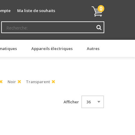
Mon
0
ompte
Ma liste de souhaits
panier
matiques
Appareils électriques
Autres
Noir
Transparent
Afficher