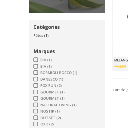
Catégories
Fêtes
(1)
Marques
BIA
(1)
BIA
(1)
44,99 $
BORMIOLI ROCCO
(1)
DANESCO
(1)
FOX RUN
(2)
1 article(
GOURMET
(1)
GOURMET
(1)
NATURAL LIVING
(1)
NOSTIK
(1)
OUTSET
(2)
OXO
(2)