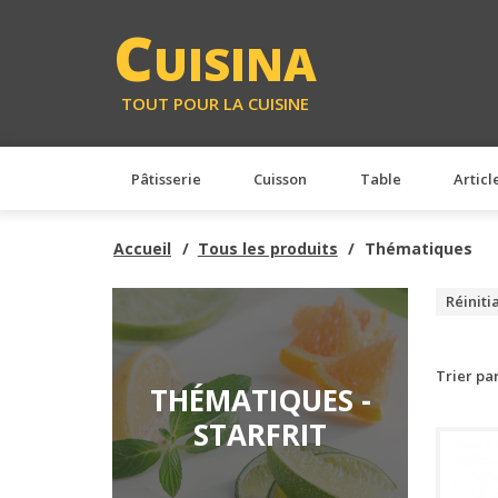
C
UISINA
TOUT POUR LA CUISINE
Pâtisserie
Cuisson
Table
Articl
Accueil
Tous les produits
Thématiques
Réiniti
Trier pa
THÉMATIQUES -
STARFRIT