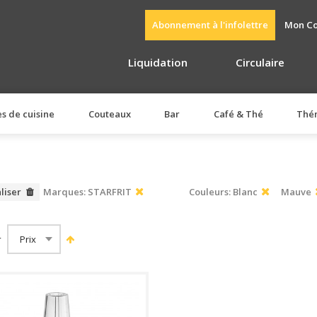
Abonnement à l'infolettre
Mon C
Liquidation
Circulaire
es de cuisine
Couteaux
Bar
Café & Thé
Thé
aliser
Marques:
STARFRIT
Couleurs:
Blanc
Mauve
r