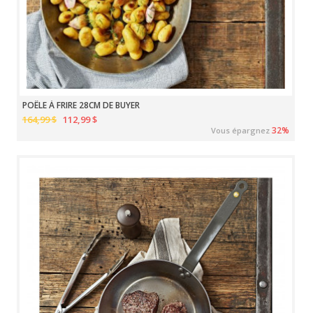
POÊLE À FRIRE 28CM DE BUYER
164,99 $
112,99 $
32%
Vous épargnez