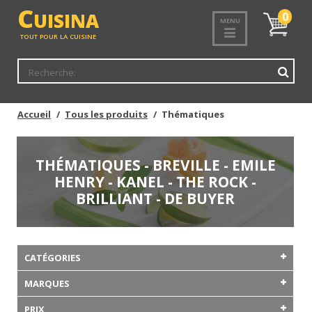
C
UISINA
Mon
0
MENU
panier
TOUT POUR LA CUISINE
Accueil
Tous les produits
Thématiques
THÉMATIQUES - BREVILLE - EMILE
HENRY - KANEL - THE ROCK -
BRILLIANT - DE BUYER
CATÉGORIES
MARQUES
PRIX