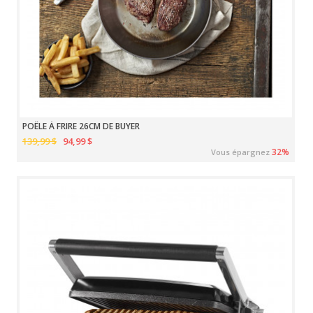
POÊLE À FRIRE 26CM DE BUYER
139,99 $
94,99 $
32%
Vous épargnez